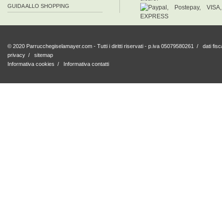
GUIDA ALLO SHOPPING
© 2020 Parrucchegiselamayer.com - Tutti i diritti riservati - p.iva 05079580261 /
dati fisc
privacy
/
sitemap
Informativa cookies
/
Informativa contatti