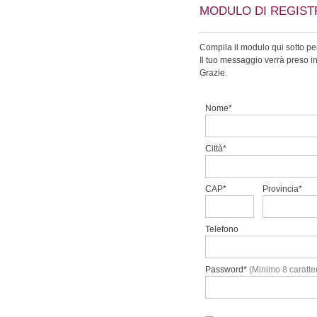
MODULO DI REGIST
Compila il modulo qui sotto per
Il tuo messaggio verrà preso i
Grazie.
Nome*
Città*
CAP*
Provincia*
Telefono
Password*
(Minimo 8 caratter