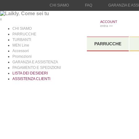
CHI SIAMO
FAQ
GARANZIA E ASS
x
ACCOUNT
ACCOUNT
entra >>
entra >>
CHI SIAMO
PARRUCCHE
TURBANTI
PARRUCCHE
MEN Line
Accessori
Promozioni
GARANZIA E ASSISTENZA
PAGAMENTO E SPEDIZIONI
LISTA DEI DESIDERI
ASSISTENZA CLIENTI